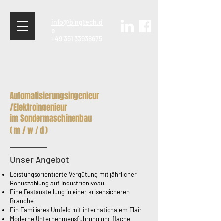
info@bingtech.d
e
+49 351 33938675
Automatisierungs
ingenieur
/
Elektroingenieur
im Sondermaschinenbau
(m/
w
/d)
Unser Angebot
Leistungsorientierte Vergütung mit jährlicher
Bonuszahlung auf Industrieniveau
Eine Festanstellung in einer krisensicheren
Branche
Ein Familiäres Umfeld mit internationalem Flair
Moderne Unternehmensführung und flache