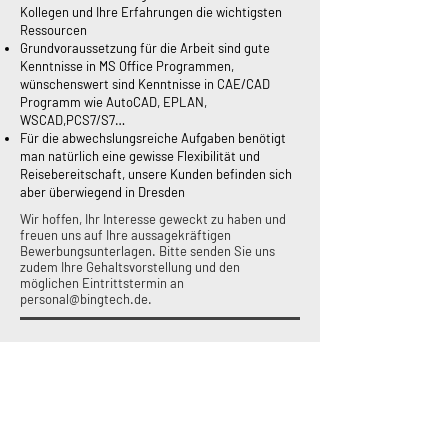
Kollegen und Ihre Erfahrungen die wichtigsten
Ressourcen
Grundvoraussetzung für die Arbeit sind gute
Kenntnisse in MS Office Programmen,
wünschenswert sind Kenntnisse in CAE/CAD
Programm wie AutoCAD, EPLAN,
WSCAD,PCS7/S7…
Für die abwechslungsreiche Aufgaben benötigt
man natürlich eine gewisse Flexibilität und
Reisebereitschaft, unsere Kunden befinden sich
aber überwiegend in Dresden
Wir hoffen, Ihr Interesse geweckt zu haben und
freuen uns auf Ihre aussagekräftigen
Bewerbungsunterlagen. Bitte senden Sie uns
zudem Ihre Gehaltsvorstellung und den
möglichen Eintrittstermin an
personal@bingtech.de
.
BingTech GmbH
Adresse
Holsteiner Str. 2a